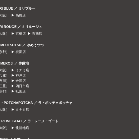
IRI BLUE ／ ミリブルー
大阪］ ▶
高槻店
IRI ROUGE ／ ミリルージュ
大阪］ ▶
京橋店
▶
布施店
UMEUTSUTSU ／ ゆめうつつ
京都］ ▶
祇園店
UMEROJI ／ 夢露地
大阪］ ▶
ミナミ店
兵庫］ ▶
神戸店
石川］ ▶
金沢店
三重］ ▶
四日市店
京都］ ▶
祇園店
A・POTCHAPOTCHA ／ ラ・ポッチャポッチャ
大阪］ ▶
ミナミ店
A REINE GOAT ／ ラ・レーヌ・ゴート
大阪］ ▶
北新地店