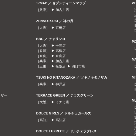
17MAP ／ セブンティーンマップ
V
［兵庫］ ▶
加古川店
［
［
［
ZENNOTSUKI ／ 禅の月
［
［大阪］ ▶
京橋店
［
BBC ／ チャリンコ
P
［大阪］ ▶
十三店
［
［香川］ ▶
高松店
［奈良］ ▶
奈良店
M
［兵庫］ ▶
加古川店
［三重］ ▶
松阪店
▶
四日市店
［
TSUKI NO KITANOZAKA ／ ツキノキタノザカ
M
［兵庫］ ▶
神戸店
［
［
ェザー
TERRACE GREEN ／ テラスグリーン
M
［大阪］ ▶
ミナミ店
［
［
DOLCE GIRLS ／ ドルチェガールズ
［
［高知］ ▶
高知店
［
［
DOLCE LUXRECE ／ ドルチェラグレス
［