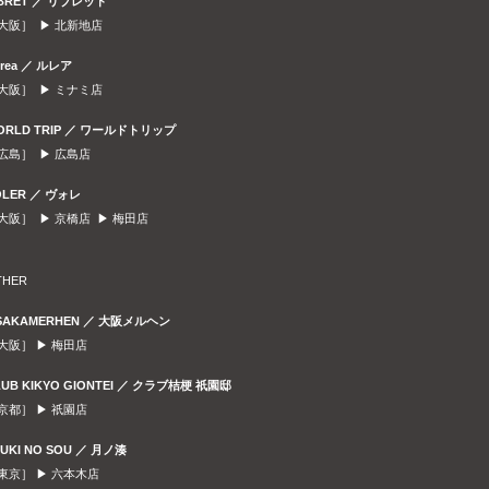
IBRET ／ リブレット
大阪］ ▶
北新地店
urea ／ ルレア
大阪］ ▶
ミナミ店
ORLD TRIP ／ ワールドトリップ
広島］ ▶
広島店
OLER ／ ヴォレ
大阪］ ▶
京橋店
▶
梅田店
THER
SAKAMERHEN ／ 大阪メルヘン
大阪］ ▶
梅田店
LUB KIKYO GIONTEI ／ クラブ桔梗 祇園邸
京都］ ▶
祇園店
SUKI NO SOU ／ 月ノ湊
東京］ ▶
六本木店