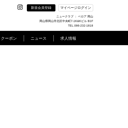
新規会員登録
マイページログイン
ニュークラブ ： ベロア 岡山
岡山県岡山市北区中央町7-1K&Kビル B1F
TEL.086-232-1818
クーポン
ニュース
求人情報