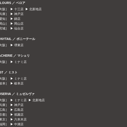
ELOURS ／ ベロア
大阪］ ▶
十三店
▶
北新地店
兵庫］ ▶
神戸店
愛知］ ▶
錦店
岡山］ ▶
岡山店
宮城］ ▶
仙台店
ONYTAIL ／ ポニーテール
大阪］ ▶
堺東店
ACHERIE ／ マシェリ
大阪］ ▶
ミナミ店
IST ／ ミスト
大阪］ ▶
ミナミ店
岐阜］ ▶
岐阜店
USERVA ／ ミュゼルヴァ
大阪］ ▶
ミナミ店
▶
北新地店
兵庫］ ▶
神戸店
広島］ ▶
広島店
京都］ ▶
祇園店
東京］ ▶
六本木店
福岡］ ▶
中洲店