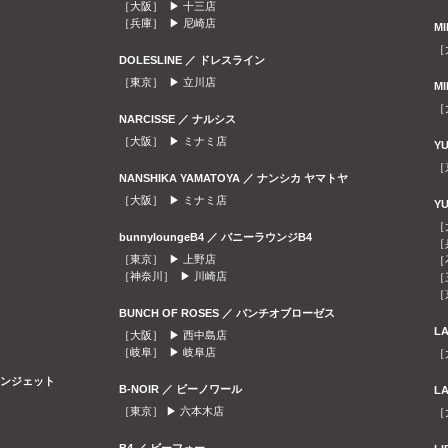
［大阪］ ▶
十三店
［兵庫］ ▶
尼崎店
M
［
DOLESLINE ／ ドレスライン
［東京］ ▶
立川店
M
［
NARCISSE ／ ナルシス
［大阪］ ▶
ミナミ店
Y
［
NANSHIKA YAMATOYA ／ ナンシカ ヤマトヤ
［大阪］ ▶
ミナミ店
Y
［
bunnyloungeB4 ／ バニーラウンジB4
［
［東京］ ▶
上野店
［
［神奈川］ ▶
川崎店
［
［
BUNCH OF ROSES ／ バンチオブローゼス
L
［大阪］ ▶
西中島店
［岐阜］ ▶
岐阜店
［
ラウンジェット
B-NOIR ／ ビーノワール
L
［東京］ ▶
六本木店
［