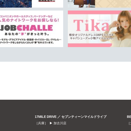
17MILE DRIVE ／ セブンティーンマイルドライブ
B
［兵庫］ ▶
加古川店
［