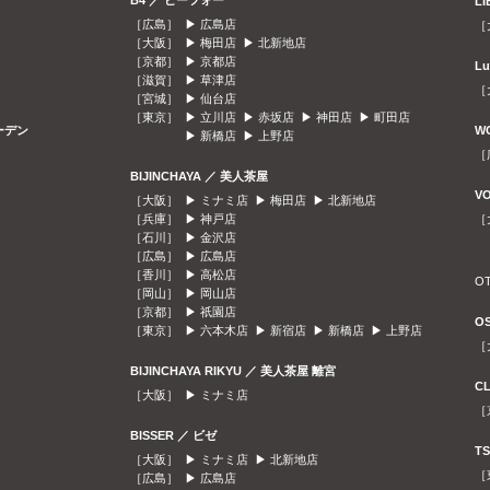
B4 ／ ビーフォー
L
［広島］ ▶
広島店
［
［大阪］ ▶
梅田店
▶
北新地店
［京都］ ▶
京都店
L
［滋賀］ ▶
草津店
［
［宮城］ ▶
仙台店
［東京］ ▶
立川店
▶
赤坂店
▶
神田店
▶
町田店
ガーデン
W
▶
新橋店
▶
上野店
［
BIJINCHAYA ／ 美人茶屋
V
［大阪］ ▶
ミナミ店
▶
梅田店
▶
北新地店
［兵庫］ ▶
神戸店
［
［石川］ ▶
金沢店
［広島］ ▶
広島店
［香川］ ▶
高松店
O
［岡山］ ▶
岡山店
［京都］ ▶
祇園店
O
［東京］ ▶
六本木店
▶
新宿店
▶
新橋店
▶
上野店
［
BIJINCHAYA RIKYU ／ 美人茶屋 離宮
C
［大阪］ ▶
ミナミ店
［
BISSER ／ ビゼ
T
［大阪］ ▶
ミナミ店
▶
北新地店
［
［広島］ ▶
広島店