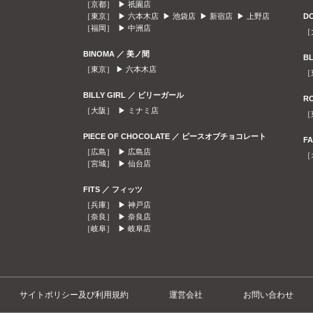
［京都］ ▶
祇園店
［東京］ ▶
六本木店
▶
池袋店
▶
新宿店
▶
上野店
D
［福岡］ ▶
中洲店
［
BINOMA ／ 美ノ間
B
［東京］ ▶
六本木店
［
BILLY GIRL ／ ビリーガール
R
［大阪］ ▶
ミナミ店
［
PIECE OF CHOCOLATE ／ ピースオブチョコレート
F
［広島］ ▶
広島店
［
［宮城］ ▶
仙台店
FITS ／ フィッツ
［兵庫］ ▶
神戸店
［奈良］ ▶
奈良店
［岐阜］ ▶
岐阜店
サイトポリシー及び利用規約
運営会社
お問い合わせ