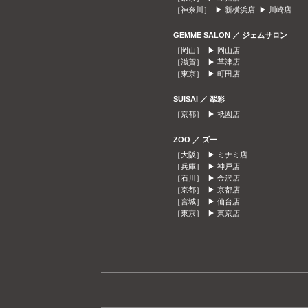
［神奈川］ ▶
新横浜店
▶
川崎店
GEMME SALON ／ ジェムサロン
［岡山］ ▶
岡山店
［滋賀］ ▶
草津店
［東京］ ▶
町田店
SUISAI ／ 翆彩
［京都］ ▶
祇園店
ZOO ／ ズー
［大阪］ ▶
ミナミ店
［兵庫］ ▶
神戸店
［石川］ ▶
金沢店
［京都］ ▶
京都店
［宮城］ ▶
仙台店
［東京］ ▶
東京店