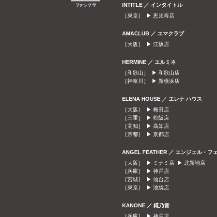
INTITLE ／ インタイトル
［東京］ ▶
恵比寿店
AMACLUB ／ エマクラブ
［大阪］ ▶
江坂店
HERMINE ／ エルミネ
［和歌山］ ▶
和歌山店
［神奈川］ ▶
新横浜店
ELENA HOUSE ／ エレナ ハウス
［大阪］ ▶
梅田店
［三重］ ▶
松阪店
［高知］ ▶
高知店
［京都］ ▶
京都店
ANGEL FEATHER ／ エンジェル・フ
［大阪］ ▶
ミナミ店
▶
北新地店
［兵庫］ ▶
神戸店
［宮城］ ▶
仙台店
［東京］ ▶
池袋店
KANONE ／ 錵乃音
［兵庫］ ▶
神戸店