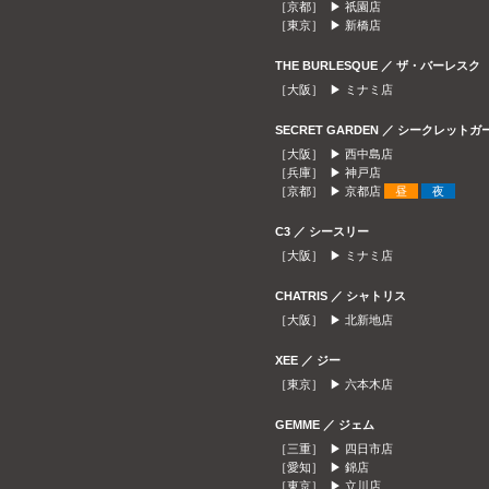
［京都］ ▶
祇園店
［東京］ ▶
新橋店
THE BURLESQUE ／ ザ・バーレスク
［大阪］ ▶
ミナミ店
SECRET GARDEN ／ シークレット
［大阪］ ▶
西中島店
［兵庫］ ▶
神戸店
［京都］ ▶
京都店
昼
夜
C3 ／ シースリー
［大阪］ ▶
ミナミ店
CHATRIS ／ シャトリス
［大阪］ ▶
北新地店
XEE ／ ジー
［東京］ ▶
六本木店
GEMME ／ ジェム
［三重］ ▶
四日市店
［愛知］ ▶
錦店
［東京］ ▶
立川店