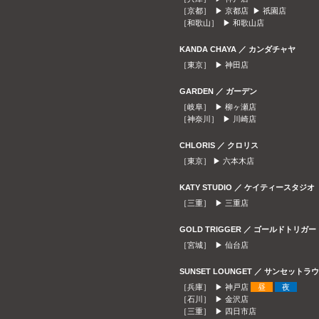
［京都］ ▶
京都店
▶
祇園店
［和歌山］ ▶
和歌山店
KANDA CHAYA ／ カンダチャヤ
［東京］ ▶
神田店
GARDEN ／ ガーデン
［岐阜］ ▶
柳ヶ瀬店
［神奈川］ ▶
川崎店
CHLORIS ／ クロリス
［東京］ ▶
六本木店
KATY STUDIO ／ ケイティースタジオ
［三重］ ▶
三重店
GOLD TRIGGER ／ ゴールドトリガー
［宮城］ ▶
仙台店
SUNSET LOUNGET ／ サンセット
［兵庫］ ▶
神戸店
昼
夜
［石川］ ▶
金沢店
［三重］ ▶
四日市店